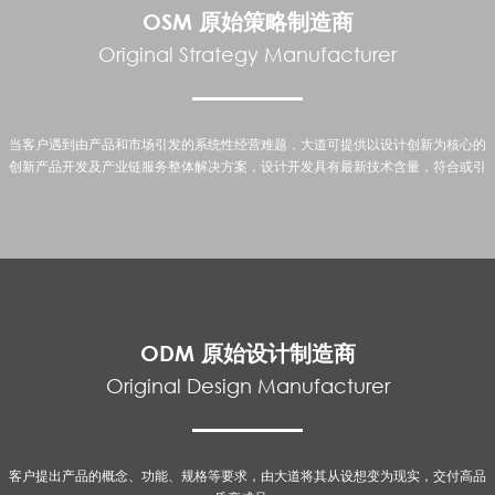
OSM 原始策略制造商
Original Strategy Manufacturer
当客户遇到由产品和市场引发的系统性经营难题，大道可提供以设计创新为核心的
创新产品开发及产业链服务整体解决方案，设计开发具有最新技术含量，符合或引
导市场消费的高科技产品。
“全产业链设计创新”是大道在行业内率先提出的服务理念，大道强调：设计是系统
性的商业行为，创新必须基于对市场趋势和产业链管理的无缝对接。因此，系统和
策略，既是大道的运营方式，亦是服务客户的指导思想。
ODM 原始设计制造商
Original Design Manufacturer
客户提出产品的概念、功能、规格等要求，由大道将其从设想变为现实，交付高品