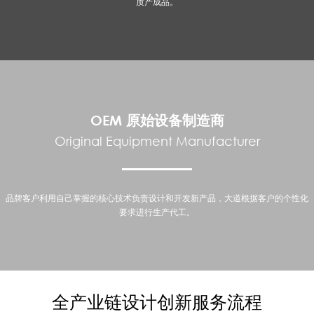
质产成品。
大道设计，是与中国产业共同成长起来的，是具有综合实力的工业设计公司，是中
国全产业链设计创新服务平台；拥有超过15年的产品设计经验，设计及相关服务人
员700余人，服务国内外品牌客户近1000名，累积成功案例已超过10000个。
OEM 原始设备制造商
Original Equipment Manufacturer
品牌客户利用自己掌握的核心技术负责设计和开发新产品，大道根据客户的个性化
要求进行生产代工。
大道及其成员企业汇鼎实业全力支持；汇鼎系中国最早成长起来的、致力于高端制
造的代表性企 业之一；除了自身卓越的模具设计、生产管理和品质控制能力之外，
还能整合中国制造重镇——东莞，乃至全国的供应链资源，为客户提供超乎预期的
高品质代工服务。
全产业链设计创新服务流程